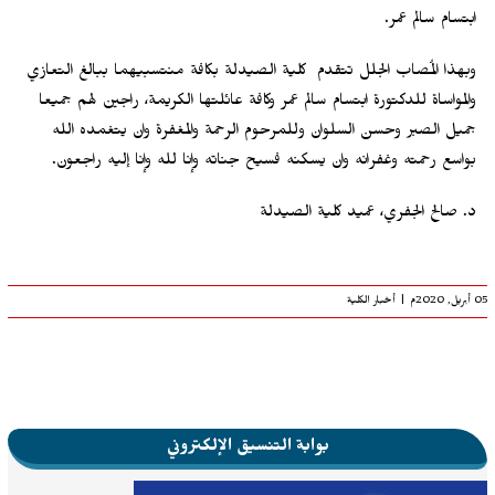
ابتسام سالم عمر.
وبهذا المُصاب الجلل تتقدم كلية الصيدلة بكافة منتسبيهما ببالغ التعازي
والمواساة للدكتورة ابتسام سالم عمر وكافة عائلتها الكريمة، راجين لهم جميعا
جميل الصبر وحسن السلوان وللمرحوم الرحمة والمغفرة وان يتغمده الله
بواسع رحمته وغفرانه وان يسكنه فسيح جناته وإنا لله وإنا إليه راجعون.
د. صالح الجفري، عميد كلية الصيدلة
05 أبريل, 2020م
|
أخبار الكلية
بوابة التنسيق الإلكتروني