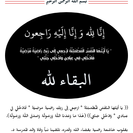
بسم الله الرحمن الرحيم
(( يَا أَيَّتُهَا النَّفْسُ الْمُطْمَئِنَّةُ * ارْجِعِي إِلَى رَبِّكِ رَاضِيَةً مَرْضِيَّةً * فَادْخُلِي فِي
عِبَادِي * وَادْخُلِي جَنَّتِي)) (هَٰذَا مَا وَعَدَنَا اللَّهُ وَرَسُولُهُ وَصَدَقَ اللَّهُ وَرَسُولُهُ).
بقلوب خاشعة راضية بقضاء الله وقدره، تلقينا نبأ وفاة والد المدرسة د.