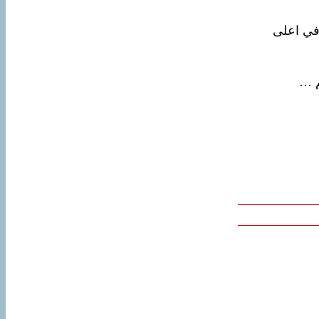
 في اعلى
م …