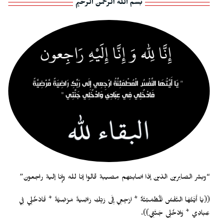
بسم الله الرحمن الرحيم
“وبشر الصابرين الذين إذا اصابتهم مصيبة قالوا إنا لله وإنا إلية راجعون”
((يَا أَيَّتُهَا النَّفْسُ الْمُطْمَئِنَّةُ * ارْجِعِي إِلَى رَبِّكِ رَاضِيَةً مَرْضِيَّةً * فَادْخُلِي فِي
عِبَادِي * وَادْخُلِي جَنَّتِي)).