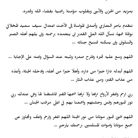
بمزيد من الحزن والأسى وبقلوب مؤمنة راضية بقضاء الله وقدره،
نتقدم باحر التعازي وأصدق المواساة إلى الأخت اعتدال سيف سعيد المخلافي
بوفاة عمها، نسأل الله العلي القدير ان يتغمده برحمته وان يلهم أهله الصبر
والسلوان وان يسكنه فسيح جناته …
اللهم وسع عليه قبره واشرح صدره وثبته عند السؤال واعنه على الإجابة …
اللهمّ أبدله دارًا خيرًا من داره، وأهلًا خيرًا من أهله، وادخله الجنّة، وأعذه
من عذاب القبر، ومن عذاب النّار …
ربي ارحم واغفر لأرواح تراها ولا نراها ضمها القبر فاشتقنا لها وهي عندك ربي
نور قبورهم وانس وحشتهم واجمعنا بهم في اعلى مراتب الجنان …
اللهم اضئ قبور موتانا من نور الجنة اللهم اغفر وارحم واعفُ وتجاوز عن
جميع موتانا واموات المسلمين برحمتك يارحيم …