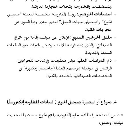
والمستشفيات والمختبرات والمحلات التجارية الدوائية.
استبيانات الخريجين:
روابط إلكترونية مخصصة لتعبئة “استبيان
الخريج” و”استبيان جهات العمل” لتقييم مدى رضا السوق عن
مخرجات الكلية.
ملتقى الخريجين السنوي:
الإعلان عن مواعيد إقامة يوم الخريج
الصيدلاني، والذي يُعد فرصة للالتقاء وتبادل الخبرات بين الدفعات
السابقة والجديدة.
دعم الدراسات العليا:
توفير معلومات وإرشادات للخريجين
الراغبين في مواصلة دراستهم العليا (ماجستير ودكتوراه) في
التخصصات الصيدلانية المختلفة بالكلية.
نموذج أو استمارة تسجيل الخريج (البيانات المطلوبة إلكترونياً)
تتضمن الصفحة رابطاً لاستمارة إلكترونية يلتزم الخريج بتعبئتها لتحديث
بياناته، وتشمل: