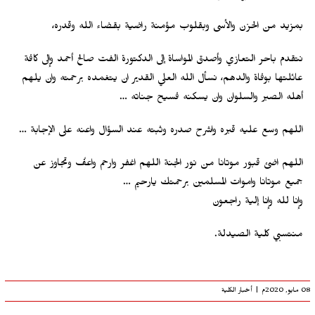
بمزيد من الحزن والأسى وبقلوب مؤمنة راضية بقضاء الله وقدره،
نتقدم باحر التعازي وأصدق المواساة إلى الدكتورة الفت صالح أحمد وإلى كافة
عائلتها بوفاة والدهم، نسأل الله العلي القدير ان يتغمده برحمته وان يلهم
أهله الصبر والسلوان وان يسكنه فسيح جناته …
اللهم وسع عليه قبره واشرح صدره وثبته عند السؤال واعنه على الإجابة …
اللهم اضئ قبور موتانا من نور الجنة اللهم اغفر وارحم واعفُ وتجاوز عن
جميع موتانا واموات المسلمين برحمتك يارحيم
…
وإنا لله وإنا إلية راجعون
منتسبي كلية الصيدلة.
08 مايو, 2020م
|
أخبار الكلية