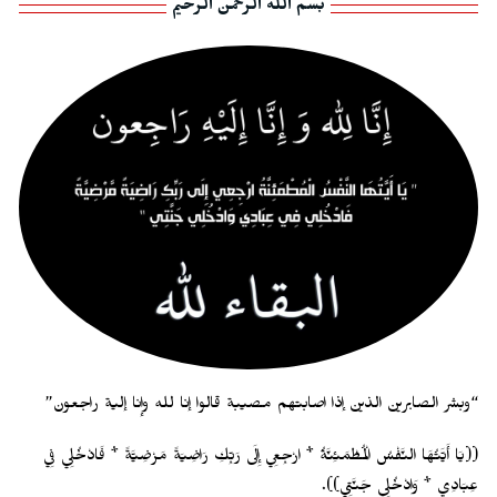
بسم الله الرحمن الرحيم
“وبشر الصابرين الذين إذا اصابتهم مصيبة قالوا إنا لله وإنا إلية راجعون”
((يَا أَيَّتُهَا النَّفْسُ الْمُطْمَئِنَّةُ * ارْجِعِي إِلَى رَبِّكِ رَاضِيَةً مَرْضِيَّةً * فَادْخُلِي فِي
عِبَادِي * وَادْخُلِي جَنَّتِي)).