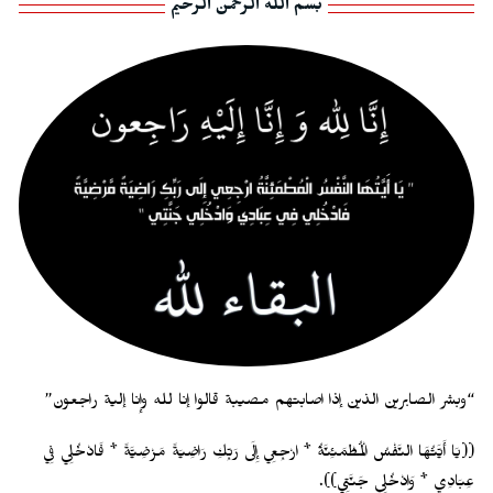
بسم الله الرحمن الرحيم
“وبشر الصابرين الذين إذا اصابتهم مصيبة قالوا إنا لله وإنا إلية راجعون”
((يَا أَيَّتُهَا النَّفْسُ الْمُطْمَئِنَّةُ * ارْجِعِي إِلَى رَبِّكِ رَاضِيَةً مَرْضِيَّةً * فَادْخُلِي فِي
عِبَادِي * وَادْخُلِي جَنَّتِي)).