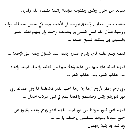
بمزيد من الحزن والأسى وبقلوب مؤمنة راضية بقضاء الله وقدره،
نتقدم باحر التعازي وأصدق المواساة إلى الأخت ريما زكي عباس عبدالله بوفاة
زوجها، نسأل الله العلي القدير ان يتغمده برحمته وان يلهم أهله الصبر
والسلوان وان يسكنه فسيح جناته …
اللهم وسع عليه قبره واشرح صدره وثبته عند السؤال واعنه على الإجابة …
اللهمّ أبدله دارًا خيرًا من داره، وأهلًا خيرًا من أهله، وادخله الجنّة، وأعذه
من عذاب القبر، ومن عذاب النّار …
ربي ارحم واغفر لأرواح تراها ولا نراها ضمها القبر فاشتقنا لها وهي عندك ربي
نور قبورهم وانس وحشتهم واجمعنا بهم في اعلى مراتب الجنان …
اللهم اضئ قبور موتانا من نور الجنة اللهم اغفر وارحم واعفُ وتجاوز عن
جميع موتانا واموات المسلمين برحمتك يارحيم
…
وإنا لله وإنا إلية راجعون